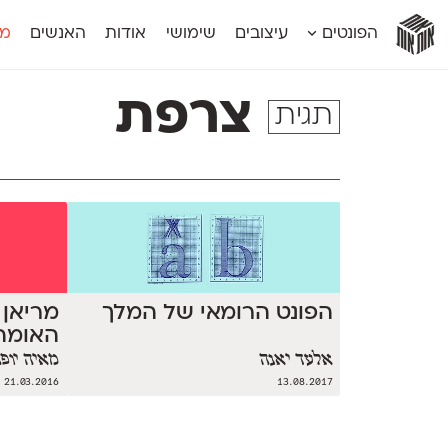
אות
אות
אות
אות
אות
הפונטים
עיצובים
שימושי
אודות
האנשים
מג
אות
אוונטה
אמביוולנטי קומפרסט
מוגרבי דיספל
אטלס
אמביוולנטי רחב
מוגרבי טקס
צרפת
תגית
אינדקס
אנומליה
מכמורת
אינדקס מונו
אסימון דו־לשוני
מכמורת מעו
אלמוני
אפק
מקומי
אלמוני צר
בר־לב
נוילנד
אמביוולנטי נורמל
גלוריה
סטנגה
אמביוולנטי צר
לוי
סינופסיס
הפונט הרומאי של המלך
מריאן 
האומה
אלעד יאנה
מאיה יופ
21.03.2016
13.08.2017