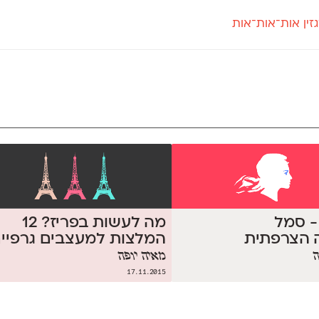
זין אות־אות־אות
חדש
חדש
יי
פלוני
קארמה
חדש
ט
פלוני יד
קדם סנס
פלוני מעוגל
קדם סריף
פונ
גל
פלוני צר
קרוואן
בואו 
מטרי
פעמון
שלוק
הפ
פריימריז
תעמולה
פרנק־רי
פרנק־רי צר
- סמל
מה לעשות בפריז? 12
 הצרפתית
המלצות למעצבים גרפיי
ה
מאיה יופה
17.11.2015