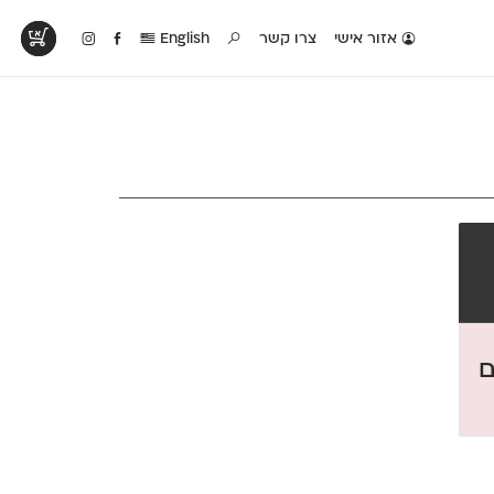
אזור אישי
צרו קשר
English
טים בפעולה
קטלוג להדפסה
טבלת השוואה
לראות עיצובים
לאלו שאוהבים לבחון
טבלה עם כל המאפיינים
פים שנעשו עם
פונטים על־גבי דף A4
של הפונטים שלנו זה
ונטים שלנו
לבן מולבן
לצד זה
ם