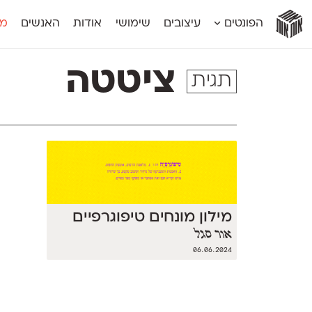
אות
אות
אות
אות
אות
הפונטים
עיצובים
שימושי
אודות
האנשים
מג
אות
אוונטה
אמביוולנטי קומפרסט
מוגרבי דיספל
אטלס
אמביוולנטי רחב
מוגרבי טקס
ציטטה
תגית
אינדקס
אנומליה
מכמורת
אינדקס מונו
אסימון דו־לשוני
מכמורת מעו
אלמוני
אפק
מקומי
אלמוני צר
בר־לב
נוילנד
אמביוולנטי נורמל
גלוריה
סטנגה
אמביוולנטי צר
לוי
סינופסיס
מילון מונחים טיפוגרפיים
אור סגל
06.06.2024