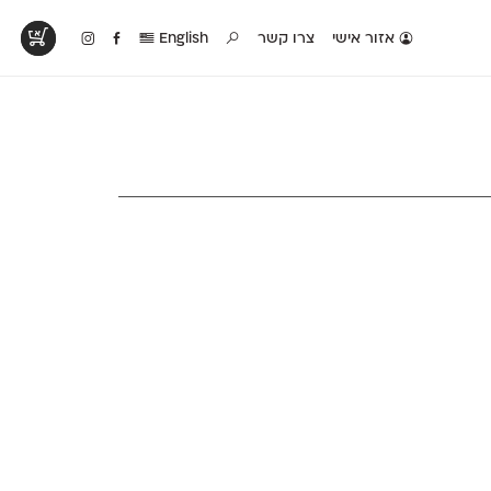
אזור אישי
צרו קשר
English
טים בפעולה
קטלוג להדפסה
טבלת השוואה
לראות עיצובים
לאלו שאוהבים לבחון
טבלה עם כל המאפיינים
פים שנעשו עם
פונטים על־גבי דף A4
של הפונטים שלנו זה
ונטים שלנו
לבן מולבן
לצד זה