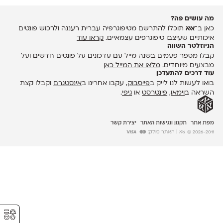
מה עושים פה?
כאן ב־
אאא
תוכלו להתרשם מטיפוגרפיה עברית רעננה ולרכוש פונטים
איכותיים שעיצבו טיפוגרפים עצמאיים.
קראו עוד
הניוזלטר השווה
קבלו מספר פעמים בשנה מייל עם עדכונים על פונטים חדשים ועל
מבצעים מיוחדים.
מלאו את המייל כאן
עוד דרכים להתעדכן
בואו לעשות לנו לייק ב
פייסבוק
, עקבו אחרינו ב
אינסטגרם
וקבלו קצת
השראה ב
וימאו
,
פינטרסט
או
גיפי
.
מפת אתר
תקנון ונגישות האתר
יצירת קשר
2026-2011 © אאא
| האתר סולק:
⚥︎