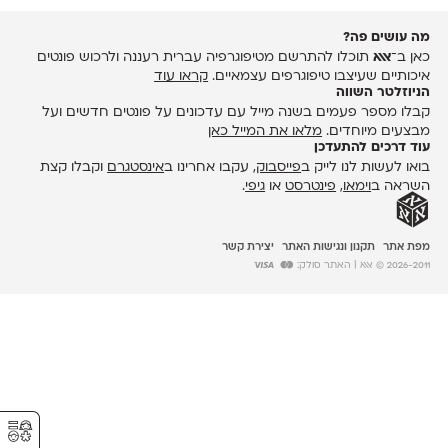
מה עושים פה?
כאן ב־
אאא
תוכלו להתרשם מטיפוגרפיה עברית רעננה ולרכוש פונטים
איכותיים שעיצבו טיפוגרפים עצמאיים.
קראו עוד
הניוזלטר השווה
קבלו מספר פעמים בשנה מייל עם עדכונים על פונטים חדשים ועל
מבצעים מיוחדים.
מלאו את המייל כאן
עוד דרכים להתעדכן
בואו לעשות לנו לייק ב
פייסבוק
, עקבו אחרינו ב
אינסטגרם
וקבלו קצת
השראה ב
וימאו
,
פינטרסט
או
גיפי
.
מפת אתר
תקנון ונגישות האתר
יצירת קשר
2026-2011 © אאא
| האתר סולק:
⚥︎