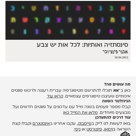
סינסתזיה ואותיות: לכל אות יש צבע
אבנר פינצ'ובר
10.06.2012
מה עושים פה?
כאן ב־
אאא
תוכלו להתרשם מטיפוגרפיה עברית רעננה ולרכוש פונטים
איכותיים שעיצבו טיפוגרפים עצמאיים.
קראו עוד
הניוזלטר השווה
קבלו מספר פעמים בשנה מייל עם עדכונים על פונטים חדשים ועל
מבצעים מיוחדים.
מלאו את המייל כאן
עוד דרכים להתעדכן
בואו לעשות לנו לייק ב
פייסבוק
, עקבו אחרינו ב
אינסטגרם
וקבלו קצת
השראה ב
וימאו
,
פינטרסט
או
גיפי
.