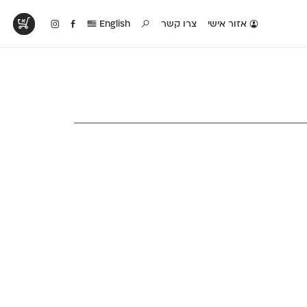
אזור אישי
צרו קשר
English
טים בפעולה
קטלוג להדפסה
טבלת השוואה
לראות עיצובים
לאלו שאוהבים לבחון
טבלה עם כל המאפיינים
פים שנעשו עם
פונטים על־גבי דף A4
של הפונטים שלנו זה
ונטים שלנו
לבן מולבן
לצד זה