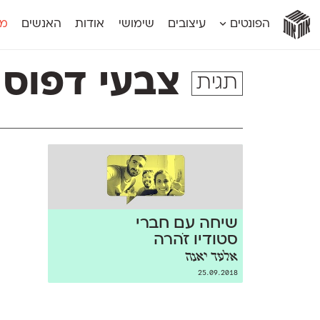
אות
אות
אות
אות
אות
הפונטים
עיצובים
שימושי
אודות
האנשים
מג
אות
אוונטה
אמביוולנטי קומפרסט
מוגרבי דיספל
אטלס
אמביוולנטי רחב
מוגרבי טקס
צבעי דפוס
תגית
אינדקס
אנומליה
מכמורת
אינדקס מונו
אסימון דו־לשוני
מכמורת מעו
אלמוני
אפק
מקומי
אלמוני צר
בר־לב
נוילנד
אמביוולנטי נורמל
גלוריה
סטנגה
אמביוולנטי צר
לוי
סינופסיס
שיחה עם חברי
סטודיו זֹהרה
אלעד יאנה
25.09.2018