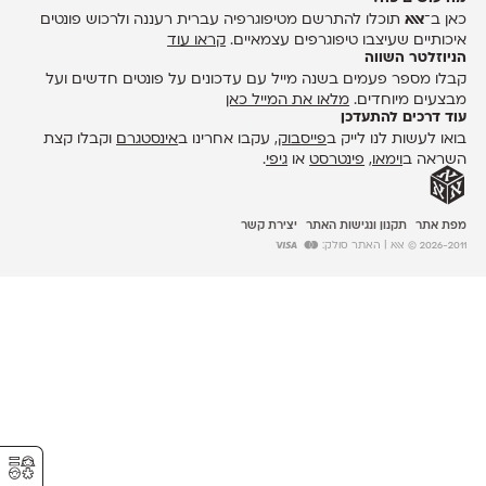
כאן ב־
אאא
תוכלו להתרשם מטיפוגרפיה עברית רעננה ולרכוש פונטים
איכותיים שעיצבו טיפוגרפים עצמאיים.
קראו עוד
הניוזלטר השווה
קבלו מספר פעמים בשנה מייל עם עדכונים על פונטים חדשים ועל
מבצעים מיוחדים.
מלאו את המייל כאן
עוד דרכים להתעדכן
בואו לעשות לנו לייק ב
פייסבוק
, עקבו אחרינו ב
אינסטגרם
וקבלו קצת
השראה ב
וימאו
,
פינטרסט
או
גיפי
.
מפת אתר
תקנון ונגישות האתר
יצירת קשר
2026-2011 © אאא
| האתר סולק:
⚥︎