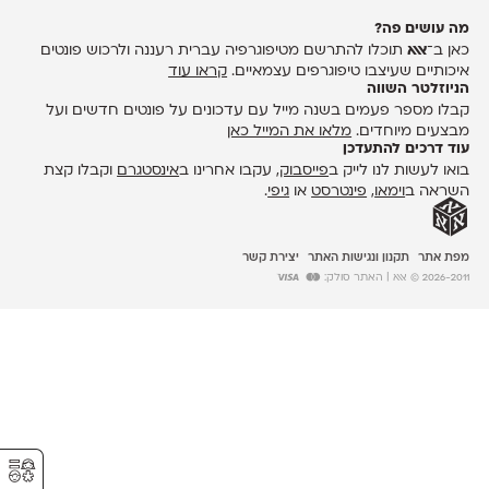
מה עושים פה?
כאן ב־
אאא
תוכלו להתרשם מטיפוגרפיה עברית רעננה ולרכוש פונטים
איכותיים שעיצבו טיפוגרפים עצמאיים.
קראו עוד
הניוזלטר השווה
קבלו מספר פעמים בשנה מייל עם עדכונים על פונטים חדשים ועל
מבצעים מיוחדים.
מלאו את המייל כאן
עוד דרכים להתעדכן
בואו לעשות לנו לייק ב
פייסבוק
, עקבו אחרינו ב
אינסטגרם
וקבלו קצת
השראה ב
וימאו
,
פינטרסט
או
גיפי
.
מפת אתר
תקנון ונגישות האתר
יצירת קשר
2026-2011 © אאא
| האתר סולק:
⚥︎