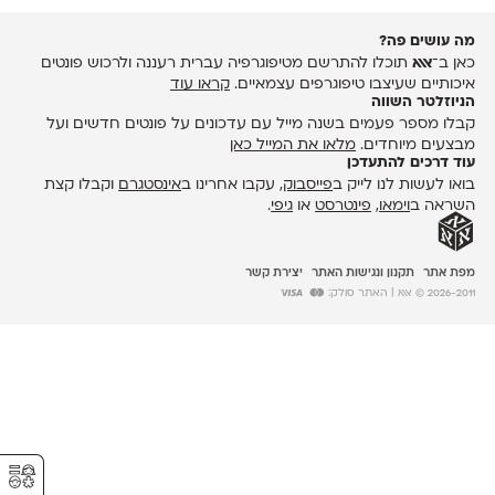
מה עושים פה?
כאן ב־
אאא
תוכלו להתרשם מטיפוגרפיה עברית רעננה ולרכוש פונטים
איכותיים שעיצבו טיפוגרפים עצמאיים.
קראו עוד
הניוזלטר השווה
קבלו מספר פעמים בשנה מייל עם עדכונים על פונטים חדשים ועל
מבצעים מיוחדים.
מלאו את המייל כאן
עוד דרכים להתעדכן
בואו לעשות לנו לייק ב
פייסבוק
, עקבו אחרינו ב
אינסטגרם
וקבלו קצת
השראה ב
וימאו
,
פינטרסט
או
גיפי
.
מפת אתר
תקנון ונגישות האתר
יצירת קשר
2026-2011 © אאא
| האתר סולק:
⚥︎