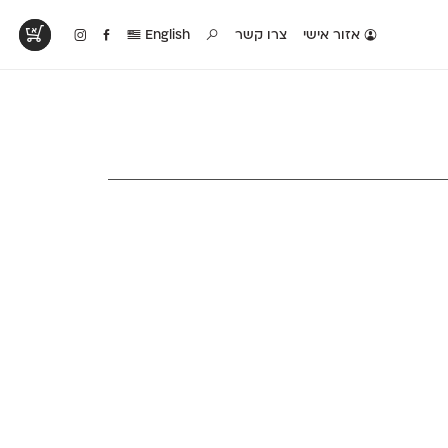
אזור אישי
צרו קשר
English
טים בפעולה
קטלוג להדפסה
טבלת השוואה
לראות עיצובים
לאלו שאוהבים לבחון
טבלה עם כל המאפיינים
פים שנעשו עם
פונטים על־גבי דף A4
של הפונטים שלנו זה
ונטים שלנו
לבן מולבן
לצד זה