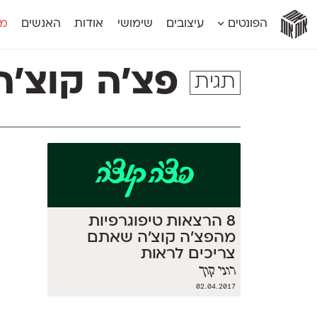
אות
אות
אות
אות
אות
הפונטים
עיצובים
שימושי
אודות
האנשים
מג
אות
אוונטה
אמביוולנטי קומפרסט
מוגרבי דיספל
אטלס
אמביוולנטי רחב
מוגרבי טקס
פצ׳ה קוצ׳ה
תגית
אינדקס
אנומליה
מכמורת
אינדקס מונו
אסימון דו־לשוני
מכמורת מעו
אלמוני
אפק
מקומי
אלמוני צר
בר־לב
נוילנד
אמביוולנטי נורמל
גלוריה
סטנגה
אמביוולנטי צר
לוי
סינופסיס
8 הרצאות טיפוגרפיות
מהפצ׳ה קוצ׳ה שאתם
צריכים לראות
רוני קוך
02.04.2017