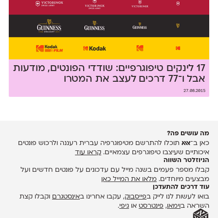
17 לינקים טיפוגרפיים: שודדי הפונטים, מודעות
אבל ו־77 דרכים לעצב את המטרו
27.08.2015
מה עושים פה?
כאן ב־
אאא
תוכלו להתרשם מטיפוגרפיה עברית רעננה ולרכוש פונטים
איכותיים שעיצבו טיפוגרפים עצמאיים.
קראו עוד
הניוזלטר השווה
קבלו מספר פעמים בשנה מייל עם עדכונים על פונטים חדשים ועל
מבצעים מיוחדים.
מלאו את המייל כאן
עוד דרכים להתעדכן
בואו לעשות לנו לייק ב
פייסבוק
, עקבו אחרינו ב
אינסטגרם
וקבלו קצת
השראה ב
וימאו
,
פינטרסט
או
גיפי
.