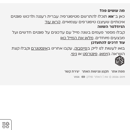
מה עושים פה?
כאן ב־
אאא
תוכלו להתרשם מטיפוגרפיה עברית רעננה ולרכוש פונטים
איכותיים שעיצבו טיפוגרפים עצמאיים.
קראו עוד
הניוזלטר השווה
קבלו מספר פעמים בשנה מייל עם עדכונים על פונטים חדשים ועל
מבצעים מיוחדים.
מלאו את המייל כאן
עוד דרכים להתעדכן
בואו לעשות לנו לייק ב
פייסבוק
, עקבו אחרינו ב
אינסטגרם
וקבלו קצת
השראה ב
וימאו
,
פינטרסט
או
גיפי
.
מפת אתר
תקנון ונגישות האתר
יצירת קשר
2026-2011 © אאא
| האתר סולק:
⚥︎