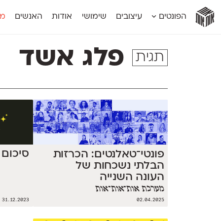
אות
אות
אות
אות
אות
הפונטים
עיצובים
שימושי
אודות
האנשים
מג
אות
אוונטה
אמביוולנטי קומפרסט
מוגרבי דיספל
אטלס
אמביוולנטי רחב
מוגרבי טקס
פלג אשד
תגית
אינדקס
אנומליה
מכמורת
אינדקס מונו
אסימון דו־לשוני
מכמורת מעו
אלמוני
אפק
מקומי
אלמוני צר
בר־לב
נוילנד
אמביוולנטי נורמל
גלוריה
סטנגה
אמביוולנטי צר
לוי
סינופסיס
סיכום שנת 3
פונטי־טאלנטים: הכרזות
הבלתי נשכחות של
העונה השנייה
מערכת אות־אות־אות
31.12.2023
02.04.2025