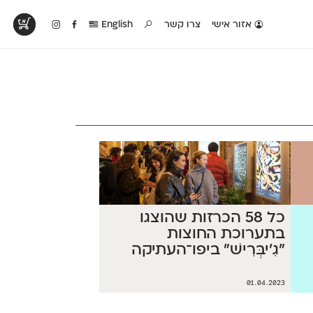
אזור אישי
צרו קשר
English
טים בפעולה
קטלוג להדפסה
טבלת השוואה
לראות עיצובים
לאלו שאוהבים לבחון
טבלה עם כל המאפיינים
פים שנעשו עם
פונטים על־גבי דף A4
של הפונטים שלנו זה
ונטים שלנו
לבן מולבן
לצד זה
כל 58 הכרזות שהוצגו
בתערוכת החוצות
״גִ'יבְּרִישׁ״ ביפו־העתיקה
01.04.2023