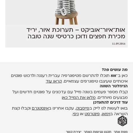
אות־איור־אוביקט – תערוכת איור, יריד
מכירת חפצים ודוכן כרטיסי שנה טובה
11.09.2016
מה עושים פה?
כאן ב־
אאא
תוכלו להתרשם מטיפוגרפיה עברית רעננה ולרכוש פונטים
איכותיים שעיצבו טיפוגרפים עצמאיים.
קראו עוד
הניוזלטר השווה
קבלו מספר פעמים בשנה מייל עם עדכונים על פונטים חדשים ועל
מבצעים מיוחדים.
מלאו את המייל כאן
עוד דרכים להתעדכן
בואו לעשות לנו לייק ב
פייסבוק
, עקבו אחרינו ב
אינסטגרם
וקבלו קצת
השראה ב
וימאו
,
פינטרסט
או
גיפי
.
מפת אתר
תקנון ונגישות האתר
יצירת קשר