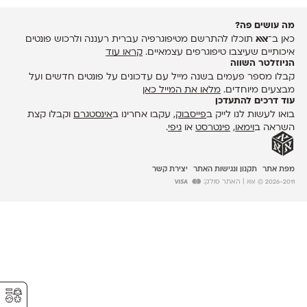
מה עושים פה?
כאן ב־
אאא
תוכלו להתרשם מטיפוגרפיה עברית רעננה ולרכוש פונטים
איכותיים שעיצבו טיפוגרפים עצמאיים.
קראו עוד
הניוזלטר השווה
קבלו מספר פעמים בשנה מייל עם עדכונים על פונטים חדשים ועל
מבצעים מיוחדים.
מלאו את המייל כאן
עוד דרכים להתעדכן
בואו לעשות לנו לייק ב
פייסבוק
, עקבו אחרינו ב
אינסטגרם
וקבלו קצת
השראה ב
וימאו
,
פינטרסט
או
גיפי
.
מפת אתר
תקנון ונגישות האתר
יצירת קשר
2026-2011 © אאא
| האתר סולק:
⚥︎