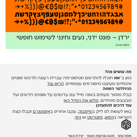
ירדן – פונט ידני, נעים וחינני לשימוש חופשי
15.01.2023
מה עושים פה?
כאן ב־
אאא
תוכלו להתרשם מטיפוגרפיה עברית רעננה ולרכוש פונטים
איכותיים שעיצבו טיפוגרפים עצמאיים.
קראו עוד
הניוזלטר השווה
קבלו מספר פעמים בשנה מייל עם עדכונים על פונטים חדשים ועל
מבצעים מיוחדים.
מלאו את המייל כאן
עוד דרכים להתעדכן
בואו לעשות לנו לייק ב
פייסבוק
, עקבו אחרינו ב
אינסטגרם
וקבלו קצת
השראה ב
וימאו
,
פינטרסט
או
גיפי
.
מפת אתר
תקנון ונגישות האתר
יצירת קשר