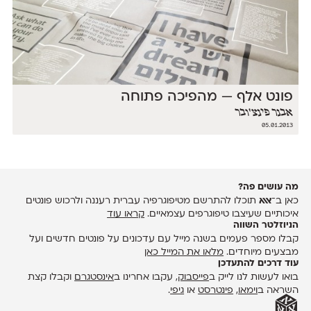
פונט אלף — מהפיכה פתוחה
אבנר פינצ'ובר
05.01.2013
מה עושים פה?
כאן ב־
אאא
תוכלו להתרשם מטיפוגרפיה עברית רעננה ולרכוש פונטים
איכותיים שעיצבו טיפוגרפים עצמאיים.
קראו עוד
הניוזלטר השווה
קבלו מספר פעמים בשנה מייל עם עדכונים על פונטים חדשים ועל
מבצעים מיוחדים.
מלאו את המייל כאן
עוד דרכים להתעדכן
בואו לעשות לנו לייק ב
פייסבוק
, עקבו אחרינו ב
אינסטגרם
וקבלו קצת
השראה ב
וימאו
,
פינטרסט
או
גיפי
.