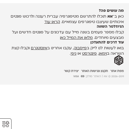
מה עושים פה?
כאן ב־
אאא
תוכלו להתרשם מטיפוגרפיה עברית רעננה ולרכוש פונטים
איכותיים שעיצבו טיפוגרפים עצמאיים.
קראו עוד
הניוזלטר השווה
קבלו מספר פעמים בשנה מייל עם עדכונים על פונטים חדשים ועל
מבצעים מיוחדים.
מלאו את המייל כאן
עוד דרכים להתעדכן
בואו לעשות לנו לייק ב
פייסבוק
, עקבו אחרינו ב
אינסטגרם
וקבלו קצת
השראה ב
וימאו
,
פינטרסט
או
גיפי
.
מפת אתר
תקנון ונגישות האתר
יצירת קשר
2026-2011 © אאא
| האתר סולק:
⚥︎