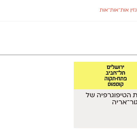
זין אות־אות־אות
חדש
חדש
יי
פלוני
קארמה
חדש
ט
פלוני יד
קדם סנס
פלוני מעוגל
קדם סריף
פונ
גל
פלוני צר
קרוואן
בואו 
מטרי
פעמון
שלוק
הפ
פריימריז
תעמולה
פרנק־רי
פרנק־רי צר
 הטיפוגרפיה של
ור־אריה