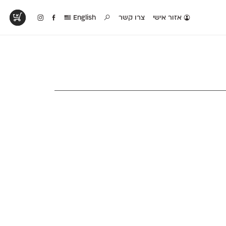
אזור אישי
צרו קשר
English
טים בפעולה
קטלוג להדפסה
טבלת השוואה
לראות עיצובים
לאלו שאוהבים לבחון
טבלה עם כל המאפיינים
פים שנעשו עם
פונטים על־גבי דף A4
של הפונטים שלנו זה
ונטים שלנו
לבן מולבן
לצד זה