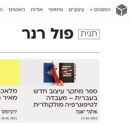
אות
אות
אות
אות
אות
הפונטים
עיצובים
שימושי
אודות
האנשים
מג
אות
אוונטה
אמביוולנטי קומפרסט
מוגרבי דיספל
אטלס
אמביוולנטי רחב
מוגרבי טקס
פול רנר
תגית
אינדקס
אנומליה
מכמורת
אינדקס מונו
אסימון דו־לשוני
מכמורת מעו
אלמוני
אפק
מקומי
אלמוני צר
בר־לב
נוילנד
אמביוולנטי נורמל
גלוריה
סטנגה
אמביוולנטי צר
לוי
סינופסיס
מלאכת
ספר מחקר עיצוב חדש
מאיר ג
בעברית – מעבדה
לטיפוגרפיה מולקולרית
אלעד יאנה
ירונימוס
20.01.2021
15.02.2025