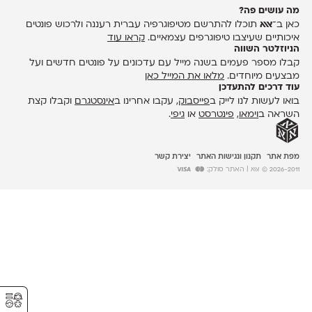
מה עושים פה?
כאן ב־
אאא
תוכלו להתרשם מטיפוגרפיה עברית רעננה ולרכוש פונטים
איכותיים שעיצבו טיפוגרפים עצמאיים.
קראו עוד
הניוזלטר השווה
קבלו מספר פעמים בשנה מייל עם עדכונים על פונטים חדשים ועל
מבצעים מיוחדים.
מלאו את המייל כאן
עוד דרכים להתעדכן
בואו לעשות לנו לייק ב
פייסבוק
, עקבו אחרינו ב
אינסטגרם
וקבלו קצת
השראה ב
וימאו
,
פינטרסט
או
גיפי
.
מפת אתר
תקנון ונגישות האתר
יצירת קשר
2026-2011 © אאא
| האתר סולק:
⚥︎