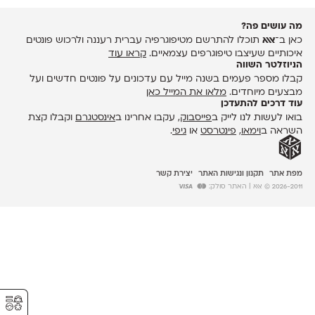
מה עושים פה?
כאן ב־
אאא
תוכלו להתרשם מטיפוגרפיה עברית רעננה ולרכוש פונטים
איכותיים שעיצבו טיפוגרפים עצמאיים.
קראו עוד
הניוזלטר השווה
קבלו מספר פעמים בשנה מייל עם עדכונים על פונטים חדשים ועל
מבצעים מיוחדים.
מלאו את המייל כאן
עוד דרכים להתעדכן
בואו לעשות לנו לייק ב
פייסבוק
, עקבו אחרינו ב
אינסטגרם
וקבלו קצת
השראה ב
וימאו
,
פינטרסט
או
גיפי
.
מפת אתר
תקנון ונגישות האתר
יצירת קשר
2026-2011 © אאא
| האתר סולק:
⚥︎