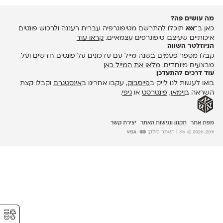
מה עושים פה?
כאן ב־
אאא
תוכלו להתרשם מטיפוגרפיה עברית רעננה ולרכוש פונטים
איכותיים שעיצבו טיפוגרפים עצמאיים.
קראו עוד
הניוזלטר השווה
קבלו מספר פעמים בשנה מייל עם עדכונים על פונטים חדשים ועל
מבצעים מיוחדים.
מלאו את המייל כאן
עוד דרכים להתעדכן
בואו לעשות לנו לייק ב
פייסבוק
, עקבו אחרינו ב
אינסטגרם
וקבלו קצת
השראה ב
וימאו
,
פינטרסט
או
גיפי
.
מפת אתר
תקנון ונגישות האתר
יצירת קשר
2026-2011 © אאא
| האתר סולק:
⚥︎