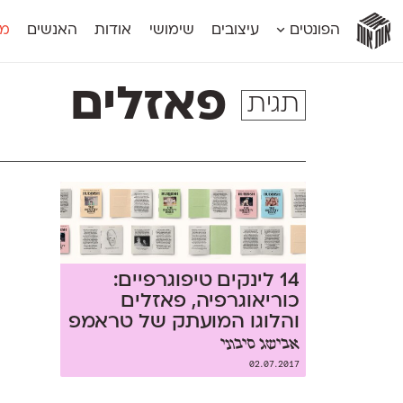
אות
אות
אות
אות
אות
הפונטים
עיצובים
שימושי
אודות
האנשים
מג
אות
אוונטה
אמביוולנטי קומפרסט
מוגרבי דיספל
אטלס
אמביוולנטי רחב
מוגרבי טקס
פאזלים
תגית
אינדקס
אנומליה
מכמורת
אינדקס מונו
אסימון דו־לשוני
מכמורת מעו
אלמוני
אפק
מקומי
אלמוני צר
בר־לב
נוילנד
אמביוולנטי נורמל
גלוריה
סטנגה
אמביוולנטי צר
לוי
סינופסיס
14 לינקים טיפוגרפיים:
כוריאוגרפיה, פאזלים
והלוגו המועתק של טראמפ
אבישג סיבוני
02.07.2017