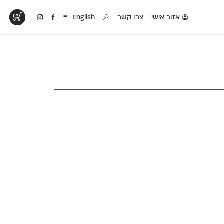
אזור אישי
צרו קשר
English
טים בפעולה
קטלוג להדפסה
טבלת השוואה
לראות עיצובים
לאלו שאוהבים לבחון
טבלה עם כל המאפיינים
פים שנעשו עם
פונטים על־גבי דף A4
של הפונטים שלנו זה
ונטים שלנו
לבן מולבן
לצד זה