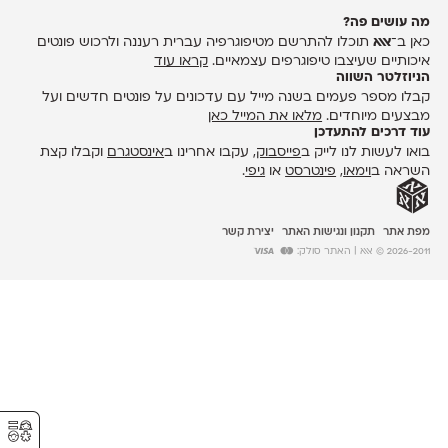
מה עושים פה?
כאן ב־
אאא
תוכלו להתרשם מטיפוגרפיה עברית רעננה ולרכוש פונטים
איכותיים שעיצבו טיפוגרפים עצמאיים.
קראו עוד
הניוזלטר השווה
קבלו מספר פעמים בשנה מייל עם עדכונים על פונטים חדשים ועל
מבצעים מיוחדים.
מלאו את המייל כאן
עוד דרכים להתעדכן
בואו לעשות לנו לייק ב
פייסבוק
, עקבו אחרינו ב
אינסטגרם
וקבלו קצת
השראה ב
וימאו
,
פינטרסט
או
גיפי
.
מפת אתר
תקנון ונגישות האתר
יצירת קשר
2026-2011 © אאא
| האתר סולק:
⚥︎