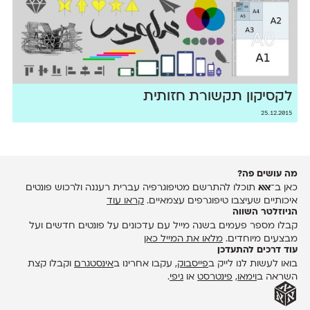
לקסיקון תקשורת חזותית
25.12.2015
מה עושים פה?
כאן ב־
אאא
תוכלו להתרשם מטיפוגרפיה עברית רעננה ולרכוש פונטים
איכותיים שעיצבו טיפוגרפים עצמאיים.
קראו עוד
הניוזלטר השווה
קבלו מספר פעמים בשנה מייל עם עדכונים על פונטים חדשים ועל
מבצעים מיוחדים.
מלאו את המייל כאן
עוד דרכים להתעדכן
בואו לעשות לנו לייק ב
פייסבוק
, עקבו אחרינו ב
אינסטגרם
וקבלו קצת
השראה ב
וימאו
,
פינטרסט
או
גיפי
.