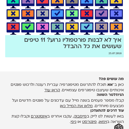
איך לא לבנות פורטפוליו גרוע? 11 טיפים
שעושים את כל ההבדל
25.07.2018
מה עושים פה?
כאן ב־
אאא
תוכלו להתרשם מטיפוגרפיה עברית רעננה ולרכוש פונטים
איכותיים שעיצבו טיפוגרפים עצמאיים.
קראו עוד
הניוזלטר השווה
קבלו מספר פעמים בשנה מייל עם עדכונים על פונטים חדשים ועל
מבצעים מיוחדים.
מלאו את המייל כאן
עוד דרכים להתעדכן
בואו לעשות לנו לייק ב
פייסבוק
, עקבו אחרינו ב
אינסטגרם
וקבלו קצת
השראה ב
וימאו
,
פינטרסט
או
גיפי
.