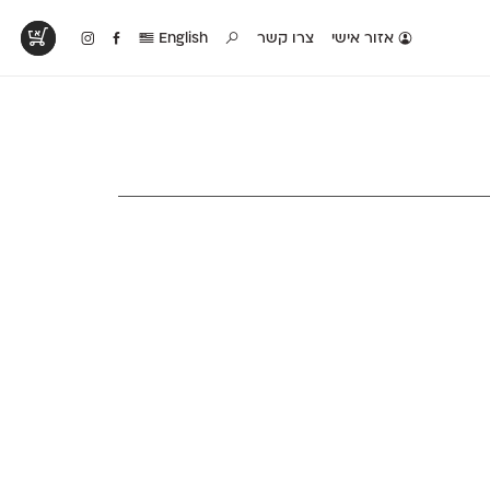
אזור אישי
צרו קשר
English
טים בפעולה
קטלוג להדפסה
טבלת השוואה
לראות עיצובים
לאלו שאוהבים לבחון
טבלה עם כל המאפיינים
פים שנעשו עם
פונטים על־גבי דף A4
של הפונטים שלנו זה
ונטים שלנו
לבן מולבן
לצד זה