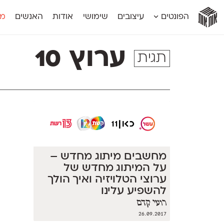
אות
אות
אות
אות
אות
הפונטים
עיצובים
שימושי
אודות
האנשים
מג
אות
אוונטה
אמביוולנטי קומפרסט
מוגרבי דיספל
אטלס
אמביוולנטי רחב
מוגרבי טקס
ערוץ 10
תגית
אינדקס
אנומליה
מכמורת
אינדקס מונו
אסימון דו־לשוני
מכמורת מעו
אלמוני
אפק
מקומי
אלמוני צר
בר־לב
נוילנד
אמביוולנטי נורמל
גלוריה
סטנגה
אמביוולנטי צר
לוי
סינופסיס
מחשבים מיתוג מחדש –
על המיתוג מחדש של
ערוצי הטלויזיה ואיך הולך
להשפיע עלינו
רועי קדם
26.09.2017