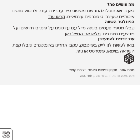
מה עושים פה?
כאן ב־
אאא
תוכלו להתרשם מטיפוגרפיה עברית רעננה ולרכוש פונטים
איכותיים שעיצבו טיפוגרפים עצמאיים.
קראו עוד
הניוזלטר השווה
קבלו מספר פעמים בשנה מייל עם עדכונים על פונטים חדשים ועל
מבצעים מיוחדים.
מלאו את המייל כאן
עוד דרכים להתעדכן
בואו לעשות לנו לייק ב
פייסבוק
, עקבו אחרינו ב
אינסטגרם
וקבלו קצת
השראה ב
וימאו
,
פינטרסט
או
גיפי
.
מפת אתר
תקנון ונגישות האתר
יצירת קשר
2026-2011 © אאא
| האתר סולק:
⚥︎