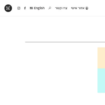
אזור אישי
צרו קשר
English
טים בפעולה
קטלוג להדפסה
טבלת השוואה
לראות עיצובים
לאלו שאוהבים לבחון
טבלה עם כל המאפיינים
פים שנעשו עם
פונטים על־גבי דף A4
של הפונטים שלנו זה
ונטים שלנו
לבן מולבן
לצד זה