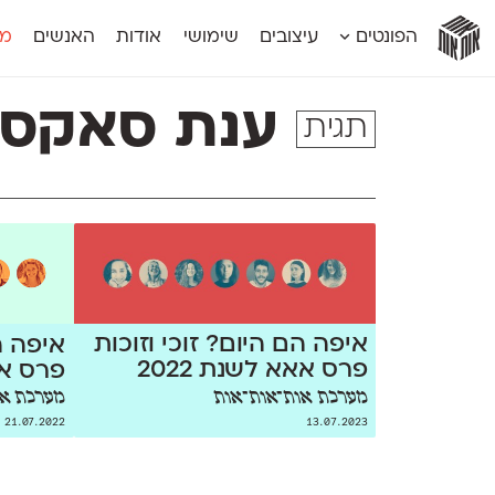
אות
אות
אות
אות
אות
הפונטים
עיצובים
שימושי
אודות
האנשים
מג
אות
אוונטה
אמביוולנטי קומפרסט
מוגרבי דיספל
אטלס
אמביוולנטי רחב
מוגרבי טקס
ענת סאקס
תגית
אינדקס
אנומליה
מכמורת
אינדקס מונו
אסימון דו־לשוני
מכמורת מעו
אלמוני
אפק
מקומי
אלמוני צר
בר־לב
נוילנד
אמביוולנטי נורמל
גלוריה
סטנגה
אמביוולנטי צר
לוי
סינופסיס
איפה הם היום? זוכי וזוכות
איפה ה
פרס אאא לשנת 2022
פרס אאא
מערכת אות־אות־אות
מערכת או
21.07.2022
13.07.2023