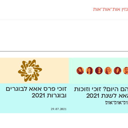
זין אות־אות־אות
חדש
חדש
יי
פלוני
קארמה
חדש
ט
פלוני יד
קדם סנס
פלוני מעוגל
קדם סריף
פונ
גל
פלוני צר
קרוואן
בואו 
מטרי
פעמון
שלוק
הפ
פריימריז
תעמולה
פרנק־רי
פרנק־רי צר
זוכי פרס אאא לבוגרים
ם היום? זוכי וזוכות
ובוגרות 2021
 לשנת 2021
ת־אות־אות
29.07.2021