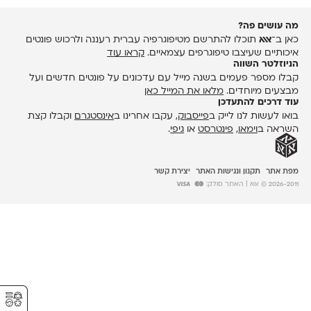
מה עושים פה?
כאן ב־
אאא
תוכלו להתרשם מטיפוגרפיה עברית רעננה ולרכוש פונטים
איכותיים שעיצבו טיפוגרפים עצמאיים.
קראו עוד
הניוזלטר השווה
קבלו מספר פעמים בשנה מייל עם עדכונים על פונטים חדשים ועל
מבצעים מיוחדים.
מלאו את המייל כאן
עוד דרכים להתעדכן
בואו לעשות לנו לייק ב
פייסבוק
, עקבו אחרינו ב
אינסטגרם
וקבלו קצת
השראה ב
וימאו
,
פינטרסט
או
גיפי
.
מפת אתר
תקנון ונגישות האתר
יצירת קשר
2026-2011 © אאא
| האתר סולק:
⚥︎