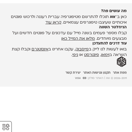
מה עושים פה?
כאן ב־
אאא
תוכלו להתרשם מטיפוגרפיה עברית רעננה ולרכוש פונטים
איכותיים שעיצבו טיפוגרפים עצמאיים.
קראו עוד
הניוזלטר השווה
קבלו מספר פעמים בשנה מייל עם עדכונים על פונטים חדשים ועל
מבצעים מיוחדים.
מלאו את המייל כאן
עוד דרכים להתעדכן
בואו לעשות לנו לייק ב
פייסבוק
, עקבו אחרינו ב
אינסטגרם
וקבלו קצת
השראה ב
וימאו
,
פינטרסט
או
גיפי
.
מפת אתר
תקנון ונגישות האתר
יצירת קשר
2026-2011 © אאא
| האתר סולק:
⚥︎