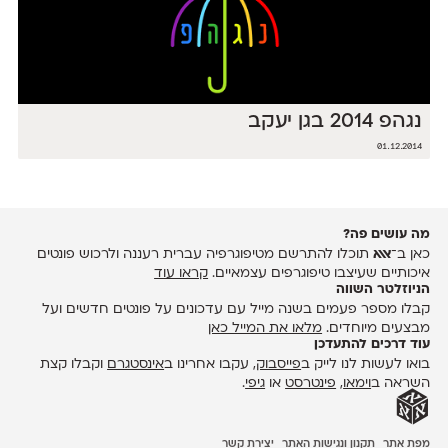
נגהפ 2014 בגן יעקב
01.12.2014
מה עושים פה?
כאן ב־
אאא
תוכלו להתרשם מטיפוגרפיה עברית רעננה ולרכוש פונטים
איכותיים שעיצבו טיפוגרפים עצמאיים.
קראו עוד
הניוזלטר השווה
קבלו מספר פעמים בשנה מייל עם עדכונים על פונטים חדשים ועל
מבצעים מיוחדים.
מלאו את המייל כאן
עוד דרכים להתעדכן
בואו לעשות לנו לייק ב
פייסבוק
, עקבו אחרינו ב
אינסטגרם
וקבלו קצת
השראה ב
וימאו
,
פינטרסט
או
גיפי
.
מפת אתר
תקנון ונגישות האתר
יצירת קשר