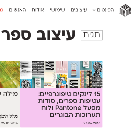
אות
אות
אות
אות
אות
הפונטים
עיצובים
שימושי
אודות
האנשים
מג
אות
אוונטה
אמביוולנטי קומפרסט
מוגרבי דיספל
אטלס
אמביוולנטי רחב
מוגרבי טקס
עיצוב ספרי
תגית
אינדקס
אנומליה
מכמורת
אינדקס מונו
אסימון דו־לשוני
מכמורת מעו
אלמוני
אפק
מקומי
אלמוני צר
בר־לב
נוילנד
אמביוולנטי נורמל
גלוריה
סטנגה
אמביוולנטי צר
לוי
סינופסיס
מילה ש
15 לינקים טיפוגרפיים:
עטיפות ספרים, סודות
מפעל Pantone ולוח
תערוכות הבוגרים
עדה רוטנ
25.06.2016
27.06.2016