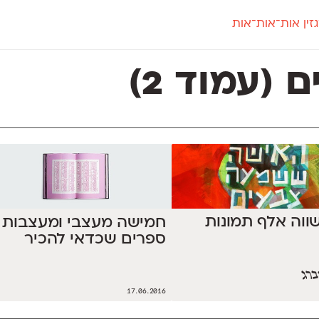
זין אות־אות־אות
חדש
חדש
יי
פלוני
קארמה
חדש
ט
פלוני יד
קדם סנס
ם
(עמוד 2)
פלוני מעוגל
קדם סריף
פונ
גל
פלוני צר
קרוואן
בואו 
מטרי
פעמון
שלוק
הפ
פריימריז
תעמולה
פרנק־רי
פרנק־רי צר
ווה אלף תמונות
חמישה מעצבי ומעצבות
ספרים שכדאי להכיר
ברג
17.06.2016