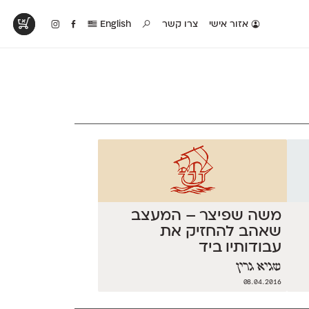
אזור אישי
צרו קשר
English
טים בפעולה
קטלוג להדפסה
טבלת השוואה
לראות עיצובים
לאלו שאוהבים לבחון
טבלה עם כל המאפיינים
פים שנעשו עם
פונטים על־גבי דף A4
של הפונטים שלנו זה
ונטים שלנו
לבן מולבן
לצד זה
משה שפיצר – המעצב
שאהב להחזיק את
עבודותיו ביד
שגיא גרין
08.04.2016