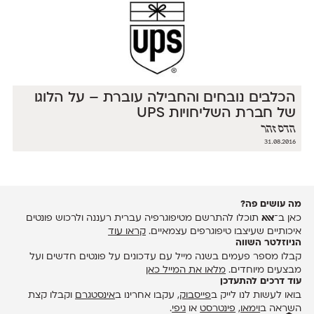
הכלבים נובחים והחבילה עוברת – על הלוגו
של חברת השליחויות UPS
הדס זהר
31.08.2016
מה עושים פה?
כאן ב־
אאא
תוכלו להתרשם מטיפוגרפיה עברית רעננה ולרכוש פונטים
איכותיים שעיצבו טיפוגרפים עצמאיים.
קראו עוד
הניוזלטר השווה
קבלו מספר פעמים בשנה מייל עם עדכונים על פונטים חדשים ועל
מבצעים מיוחדים.
מלאו את המייל כאן
עוד דרכים להתעדכן
בואו לעשות לנו לייק ב
פייסבוק
, עקבו אחרינו ב
אינסטגרם
וקבלו קצת
השראה ב
וימאו
,
פינטרסט
או
גיפי
.