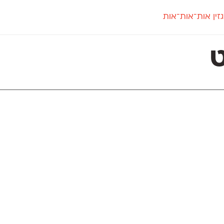
זין אות־אות־אות
חדש
חדש
יי
פלוני
קארמה
חדש
ט
פלוני יד
קדם סנס
פלוני מעוגל
קדם סריף
פונ
גל
פלוני צר
קרוואן
בואו 
מטרי
פעמון
שלוק
הפ
פריימריז
תעמולה
פרנק־רי
פרנק־רי צר