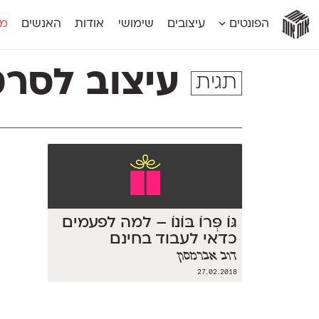
אות
אות
אות
אות
אות
הפונטים
עיצובים
שימושי
אודות
האנשים
מג
אות
אוונטה
אמביוולנטי קומפרסט
מוגרבי דיספל
אטלס
אמביוולנטי רחב
מוגרבי טקס
עיצוב לסרט
תגית
אינדקס
אנומליה
מכמורת
אינדקס מונו
אסימון דו־לשוני
מכמורת מעו
אלמוני
אפק
מקומי
אלמוני צר
בר־לב
נוילנד
אמביוולנטי נורמל
גלוריה
סטנגה
אמביוולנטי צר
לוי
סינופסיס
גּוֹ פְּרוֹ בּוֹנוֹ – למה לפעמים
כדאי לעבוד בחינם
דוב אברמסון
27.02.2018