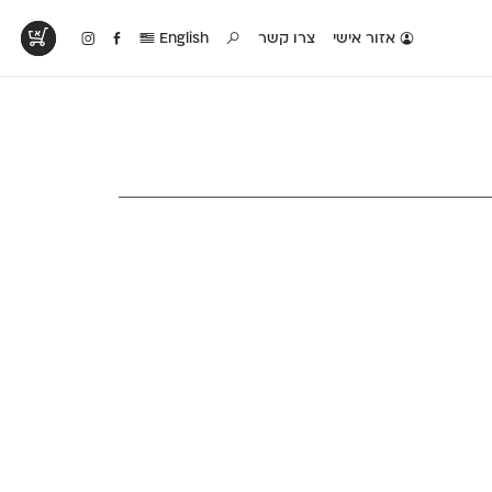
אזור אישי
צרו קשר
English
טים בפעולה
קטלוג להדפסה
טבלת השוואה
לראות עיצובים
לאלו שאוהבים לבחון
טבלה עם כל המאפיינים
פים שנעשו עם
פונטים על־גבי דף A4
של הפונטים שלנו זה
ונטים שלנו
לבן מולבן
לצד זה