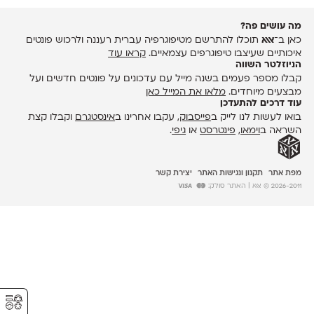
מה עושים פה?
כאן ב־
אאא
תוכלו להתרשם מטיפוגרפיה עברית רעננה ולרכוש פונטים
איכותיים שעיצבו טיפוגרפים עצמאיים.
קראו עוד
הניוזלטר השווה
קבלו מספר פעמים בשנה מייל עם עדכונים על פונטים חדשים ועל
מבצעים מיוחדים.
מלאו את המייל כאן
עוד דרכים להתעדכן
בואו לעשות לנו לייק ב
פייסבוק
, עקבו אחרינו ב
אינסטגרם
וקבלו קצת
השראה ב
וימאו
,
פינטרסט
או
גיפי
.
מפת אתר
תקנון ונגישות האתר
יצירת קשר
2026-2011 © אאא
| האתר סולק:
⚥︎