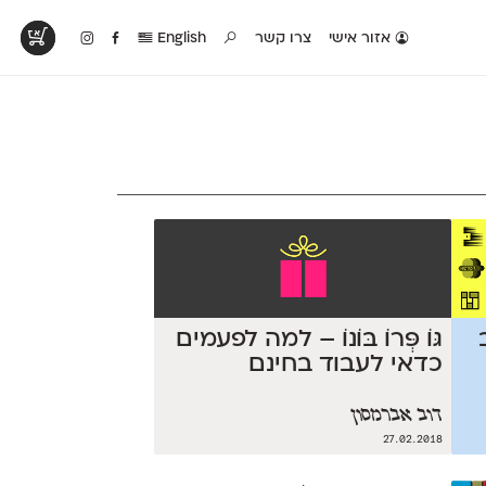
אזור אישי
צרו קשר
English
טים בפעולה
קטלוג להדפסה
טבלת השוואה
לראות עיצובים
לאלו שאוהבים לבחון
טבלה עם כל המאפיינים
פים שנעשו עם
פונטים על־גבי דף A4
של הפונטים שלנו זה
ונטים שלנו
לבן מולבן
לצד זה
גּוֹ פְּרוֹ בּוֹנוֹ – למה לפעמים
כדאי לעבוד בחינם
דוב אברמסון
27.02.2018