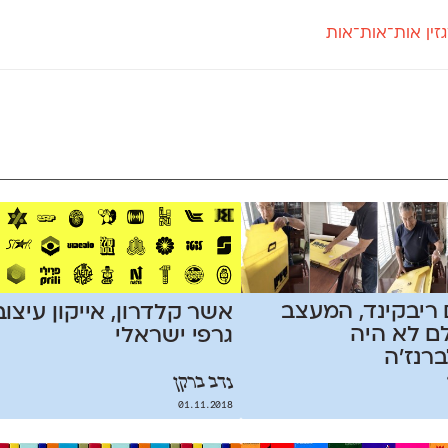
זין אות־אות־אות
חדש
חדש
יי
פלוני
קארמה
חדש
ט
פלוני יד
קדם סנס
פלוני מעוגל
קדם סריף
פונ
גל
פלוני צר
קרוואן
בואו 
מטרי
פעמון
שלוק
הפ
פריימריז
תעמולה
פרנק־רי
פרנק־רי צר
ריבקינד, המעצב
אשר קלדרון, אייקון עיצוב
ם לא היה
גרפי ישראלי
ברנז׳ה
נדב ברקן
01.11.2018