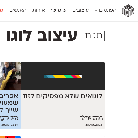
אות
אות
אות
אות
אות
הפונטים
עיצובים
שימושי
אודות
האנשים
מג
אות
אוונטה
אמביוולנטי קומפרסט
מוגרבי דיספל
אטלס
אמביוולנטי רחב
מוגרבי טקס
עיצוב לוגו
תגית
אינדקס
אנומליה
מכמורת
אינדקס מונו
אסימון דו־לשוני
מכמורת מעו
אלמוני
אפק
מקומי
אלמוני צר
בר־לב
נוילנד
אמביוולנטי נורמל
גלוריה
סטנגה
אמביוולנטי צר
לוי
סינופסיס
אפרים 
לוגואים שלא מפסיקים לזוז
שמעול
שייך ל
רותם אדלר
נדב ברקן
26.07.2019
30.05.2023