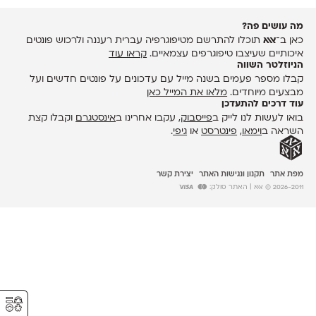
מה עושים פה?
כאן ב־
אאא
תוכלו להתרשם מטיפוגרפיה עברית רעננה ולרכוש פונטים
איכותיים שעיצבו טיפוגרפים עצמאיים.
קראו עוד
הניוזלטר השווה
קבלו מספר פעמים בשנה מייל עם עדכונים על פונטים חדשים ועל
מבצעים מיוחדים.
מלאו את המייל כאן
עוד דרכים להתעדכן
בואו לעשות לנו לייק ב
פייסבוק
, עקבו אחרינו ב
אינסטגרם
וקבלו קצת
השראה ב
וימאו
,
פינטרסט
או
גיפי
.
מפת אתר
תקנון ונגישות האתר
יצירת קשר
2026-2011 © אאא
| האתר סולק:
⚥︎