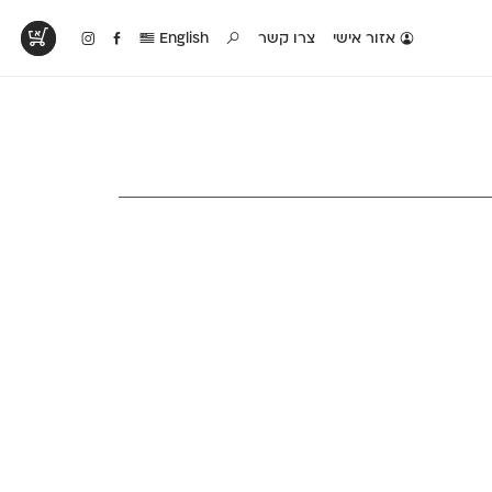
אזור אישי
צרו קשר
English
טים בפעולה
קטלוג להדפסה
טבלת השוואה
לראות עיצובים
לאלו שאוהבים לבחון
טבלה עם כל המאפיינים
פים שנעשו עם
פונטים על־גבי דף A4
של הפונטים שלנו זה
ונטים שלנו
לבן מולבן
לצד זה