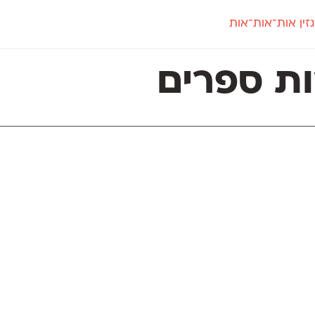
זין אות־אות־אות
חדש
חדש
יי
פלוני
קארמה
חדש
ט
פלוני יד
קדם סנס
ות ספרים
פלוני מעוגל
קדם סריף
פונ
גל
פלוני צר
קרוואן
בואו 
מטרי
פעמון
שלוק
הפ
פריימריז
תעמולה
פרנק־רי
פרנק־רי צר