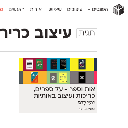
אות
אות
אות
אות
אות
הפונטים
עיצובים
שימושי
אודות
האנשים
מג
אות
אוונטה
אמביוולנטי קומפרסט
מוגרבי דיספל
אטלס
אמביוולנטי רחב
מוגרבי טקס
עיצוב כריר
תגית
אינדקס
אנומליה
מכמורת
אינדקס מונו
אסימון דו־לשוני
מכמורת מעו
אלמוני
אפק
מקומי
אלמוני צר
בר־לב
נוילנד
אמביוולנטי נורמל
גלוריה
סטנגה
אמביוולנטי צר
לוי
סינופסיס
אות וספר - על ספרים,
כריכות ועיצוב באותיות
רועי קדם
12.06.2018