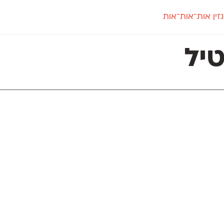
זין אות־אות־אות
חדש
חדש
יי
פלוני
קארמה
חדש
ט
פלוני יד
קדם סנס
יל
פלוני מעוגל
קדם סריף
פונ
גל
פלוני צר
קרוואן
בואו 
מטרי
פעמון
שלוק
הפ
פריימריז
תעמולה
פרנק־רי
פרנק־רי צר