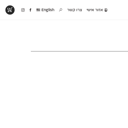
אזור אישי
צרו קשר
English
טים בפעולה
קטלוג להדפסה
טבלת השוואה
לראות עיצובים
לאלו שאוהבים לבחון
טבלה עם כל המאפיינים
פים שנעשו עם
פונטים על־גבי דף A4
של הפונטים שלנו זה
ונטים שלנו
לבן מולבן
לצד זה