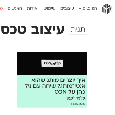
אות
אות
אות
אות
אות
הפונטים
עיצובים
שימושי
אודות
האנשים
מג
אות
אוונטה
אמביוולנטי קומפרסט
מוגרבי דיספל
אטלס
אמביוולנטי רחב
מוגרבי טקס
עיצוב טכסט
תגית
אינדקס
אנומליה
מכמורת
אינדקס מונו
אסימון דו־לשוני
מכמורת מעו
אלמוני
אפק
מקומי
אלמוני צר
בר־לב
נוילנד
אמביוולנטי נורמל
גלוריה
סטנגה
אמביוולנטי צר
לוי
סינופסיס
איך יוצרים מותג שהוא
אנטי־מותג? שיחה עם ניל
כהן על CON
אלעד יאנה
14.02.2023