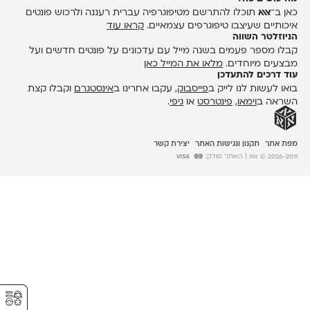
כאן ב־
אאא
תוכלו להתרשם מטיפוגרפיה עברית רעננה ולרכוש פונטים
איכותיים שעיצבו טיפוגרפים עצמאיים.
קראו עוד
הניוזלטר השווה
קבלו מספר פעמים בשנה מייל עם עדכונים על פונטים חדשים ועל
מבצעים מיוחדים.
מלאו את המייל כאן
עוד דרכים להתעדכן
בואו לעשות לנו לייק ב
פייסבוק
, עקבו אחרינו ב
אינסטגרם
וקבלו קצת
השראה ב
וימאו
,
פינטרסט
או
גיפי
.
מפת אתר
תקנון ונגישות האתר
יצירת קשר
2026-2011 © אאא
| האתר סולק:
⚥︎