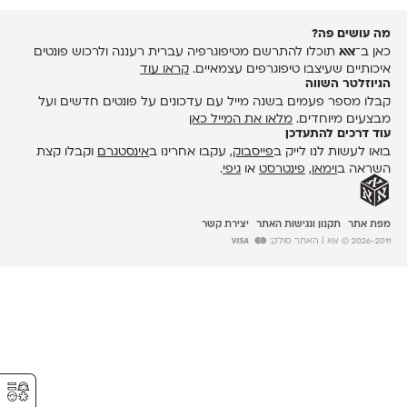
מה עושים פה?
כאן ב־
אאא
תוכלו להתרשם מטיפוגרפיה עברית רעננה ולרכוש פונטים
איכותיים שעיצבו טיפוגרפים עצמאיים.
קראו עוד
הניוזלטר השווה
קבלו מספר פעמים בשנה מייל עם עדכונים על פונטים חדשים ועל
מבצעים מיוחדים.
מלאו את המייל כאן
עוד דרכים להתעדכן
בואו לעשות לנו לייק ב
פייסבוק
, עקבו אחרינו ב
אינסטגרם
וקבלו קצת
השראה ב
וימאו
,
פינטרסט
או
גיפי
.
מפת אתר
תקנון ונגישות האתר
יצירת קשר
2026-2011 © אאא
| האתר סולק:
⚥︎