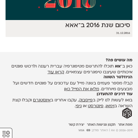
סיכום שנת 2016 ב־אאא
31.12.2016
מה עושים פה?
כאן ב־
אאא
תוכלו להתרשם מטיפוגרפיה עברית רעננה ולרכוש פונטים
איכותיים שעיצבו טיפוגרפים עצמאיים.
קראו עוד
הניוזלטר השווה
קבלו מספר פעמים בשנה מייל עם עדכונים על פונטים חדשים ועל
מבצעים מיוחדים.
מלאו את המייל כאן
עוד דרכים להתעדכן
בואו לעשות לנו לייק ב
פייסבוק
, עקבו אחרינו ב
אינסטגרם
וקבלו קצת
השראה ב
וימאו
,
פינטרסט
או
גיפי
.
מפת אתר
תקנון ונגישות האתר
יצירת קשר
⚥︎
2026-2011 © אאא
| האתר סולק: