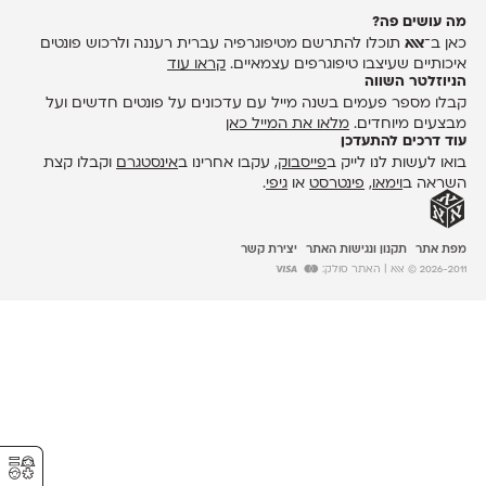
מה עושים פה?
כאן ב־
אאא
תוכלו להתרשם מטיפוגרפיה עברית רעננה ולרכוש פונטים
איכותיים שעיצבו טיפוגרפים עצמאיים.
קראו עוד
הניוזלטר השווה
קבלו מספר פעמים בשנה מייל עם עדכונים על פונטים חדשים ועל
מבצעים מיוחדים.
מלאו את המייל כאן
עוד דרכים להתעדכן
בואו לעשות לנו לייק ב
פייסבוק
, עקבו אחרינו ב
אינסטגרם
וקבלו קצת
השראה ב
וימאו
,
פינטרסט
או
גיפי
.
מפת אתר
תקנון ונגישות האתר
יצירת קשר
2026-2011 © אאא
| האתר סולק:
⚥︎