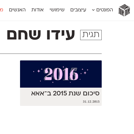
אות
אות
אות
אות
אות
הפונטים
עיצובים
שימושי
אודות
האנשים
מג
אות
אוונטה
אמביוולנטי קומפרסט
מוגרבי דיספל
אטלס
אמביוולנטי רחב
מוגרבי טקס
עידו שחם
תגית
אינדקס
אנומליה
מכמורת
אינדקס מונו
אסימון דו־לשוני
מכמורת מעו
אלמוני
אפק
מקומי
אלמוני צר
בר־לב
נוילנד
אמביוולנטי נורמל
גלוריה
סטנגה
אמביוולנטי צר
לוי
סינופסיס
סיכום שנת 2015 ב־אאא
31.12.2015