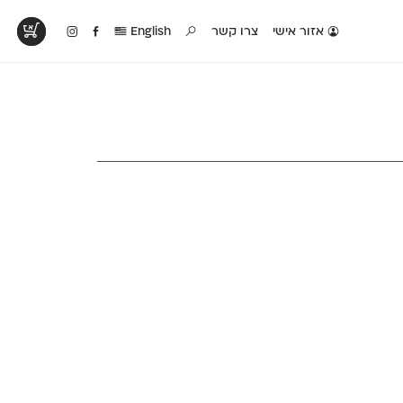
אזור אישי
צרו קשר
English
טים בפעולה
קטלוג להדפסה
טבלת השוואה
לראות עיצובים
לאלו שאוהבים לבחון
טבלה עם כל המאפיינים
פים שנעשו עם
פונטים על־גבי דף A4
של הפונטים שלנו זה
ונטים שלנו
לבן מולבן
לצד זה