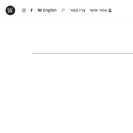
אזור אישי
צרו קשר
English
טים בפעולה
קטלוג להדפסה
טבלת השוואה
לראות עיצובים
לאלו שאוהבים לבחון
טבלה עם כל המאפיינים
פים שנעשו עם
פונטים על־גבי דף A4
של הפונטים שלנו זה
ונטים שלנו
לבן מולבן
לצד זה