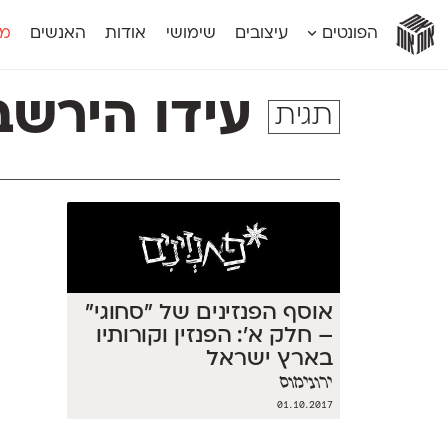
אות
אות
אות
אות
אות
הפונטים
עיצובים
שימושי
אודות
האנשים
מג
אות
אוונטה
אמביוולנטי קומפרסט
מוגרבי דיספל
אטלס
אמביוולנטי רחב
מוגרבי טקס
עידו הירשב
תגית
אינדקס
אנומליה
מכמורת
אינדקס מונו
אסימון דו־לשוני
מכמורת מעו
אלמוני
אפק
מקומי
אלמוני צר
בר־לב
נוילנד
אמביוולנטי נורמל
גלוריה
סטנגה
אמביוולנטי צר
לוי
סינופסיס
אוסף הפנזינים של ״סחוגי״
– חלק א׳: הפנזין וקורותיו
בארץ ישראל
ירונימוס
01.10.2017