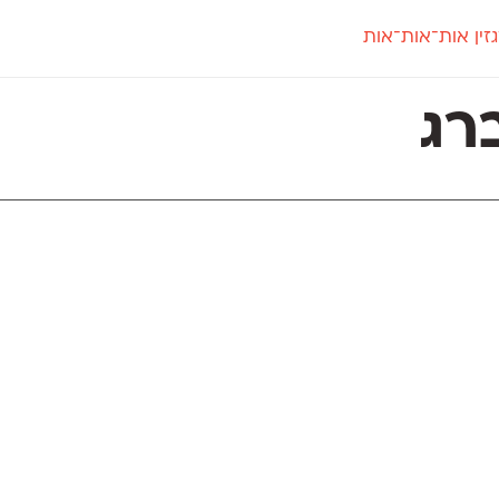
זין אות־אות־אות
חדש
חדש
יי
פלוני
קארמה
חדש
ט
פלוני יד
קדם סנס
רג
פלוני מעוגל
קדם סריף
פונ
גל
פלוני צר
קרוואן
בואו 
מטרי
פעמון
שלוק
הפ
פריימריז
תעמולה
פרנק־רי
פרנק־רי צר