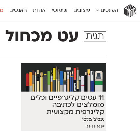
אות
אות
אות
אות
אות
הפונטים
עיצובים
שימושי
אודות
האנשים
מג
אות
אוונטה
אמביוולנטי קומפרסט
מוגרבי דיספל
אטלס
אמביוולנטי רחב
מוגרבי טקס
עט מכחול
תגית
אינדקס
אנומליה
מכמורת
אינדקס מונו
אסימון דו־לשוני
מכמורת מעו
אלמוני
אפק
מקומי
אלמוני צר
בר־לב
נוילנד
אמביוולנטי נורמל
גלוריה
סטנגה
אמביוולנטי צר
לוי
סינופסיס
11 עטים קליגרפיים וכלים
מומלצים לכתיבה
קליגרפית מקצועית
אביב מלכי
21.11.2019