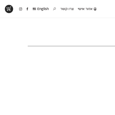
אזור אישי
צרו קשר
English
טים בפעולה
קטלוג להדפסה
טבלת השוואה
לראות עיצובים
לאלו שאוהבים לבחון
טבלה עם כל המאפיינים
פים שנעשו עם
פונטים על־גבי דף A4
של הפונטים שלנו זה
ונטים שלנו
לבן מולבן
לצד זה