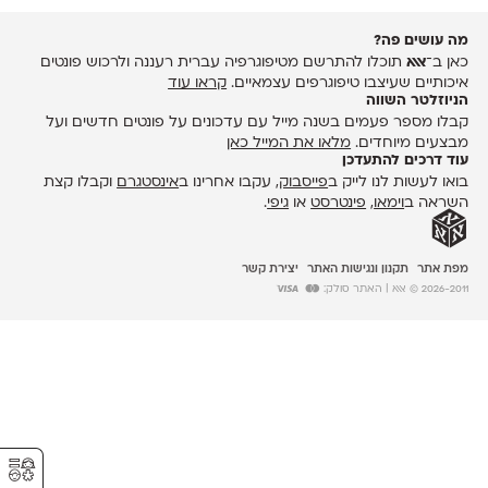
מה עושים פה?
כאן ב־
אאא
תוכלו להתרשם מטיפוגרפיה עברית רעננה ולרכוש פונטים
איכותיים שעיצבו טיפוגרפים עצמאיים.
קראו עוד
הניוזלטר השווה
קבלו מספר פעמים בשנה מייל עם עדכונים על פונטים חדשים ועל
מבצעים מיוחדים.
מלאו את המייל כאן
עוד דרכים להתעדכן
בואו לעשות לנו לייק ב
פייסבוק
, עקבו אחרינו ב
אינסטגרם
וקבלו קצת
השראה ב
וימאו
,
פינטרסט
או
גיפי
.
מפת אתר
תקנון ונגישות האתר
יצירת קשר
2026-2011 © אאא
| האתר סולק:
⚥︎