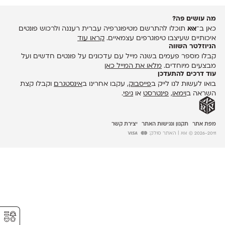
מה עושים פה?
כאן ב־
אאא
תוכלו להתרשם מטיפוגרפיה עברית רעננה ולרכוש פונטים
איכותיים שעיצבו טיפוגרפים עצמאיים.
קראו עוד
הניוזלטר השווה
קבלו מספר פעמים בשנה מייל עם עדכונים על פונטים חדשים ועל
מבצעים מיוחדים.
מלאו את המייל כאן
עוד דרכים להתעדכן
בואו לעשות לנו לייק ב
פייסבוק
, עקבו אחרינו ב
אינסטגרם
וקבלו קצת
השראה ב
וימאו
,
פינטרסט
או
גיפי
.
מפת אתר
תקנון ונגישות האתר
יצירת קשר
2026-2011 © אאא
| האתר סולק:
⚥︎