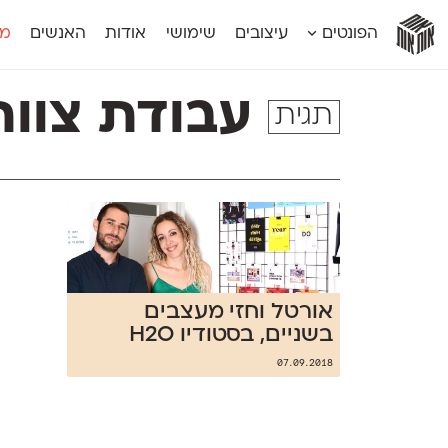
אות
אות
אות
אות
אות
הפונטים
עיצובים
שימושי
אודות
האנשים
מג
אות
אוונטה
אמביוולנטי קומפרסט
מוגרבי דיספל
אטלס
אמביוולנטי רחב
מוגרבי טקס
עבודת צוות
תגית
אינדקס
אנומליה
מכמורת
אינדקס מונו
אסימון דו־לשוני
מכמורת מעו
אלמוני
אפק
מקומי
אלמוני צר
בר־לב
נוילנד
אמביוולנטי נורמל
גלוריה
סטנגה
אמביוולנטי צר
לוי
סינופסיס
אורטל וחזי מעצבים
בשניים, בסטודיו H2O
07.09.2018