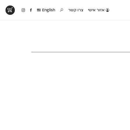
אזור אישי
צרו קשר
English
טים בפעולה
קטלוג להדפסה
טבלת השוואה
לראות עיצובים
לאלו שאוהבים לבחון
טבלה עם כל המאפיינים
פים שנעשו עם
פונטים על־גבי דף A4
של הפונטים שלנו זה
ונטים שלנו
לבן מולבן
לצד זה